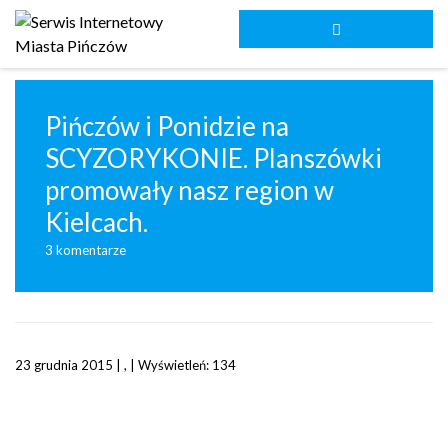
Pińczów i Ponidzie na
SCYZORYKONIE. Planszówki
promowały nasz region w
Kielcach.
3 komentarze
23 grudnia 2015 | , | Wyświetleń: 134