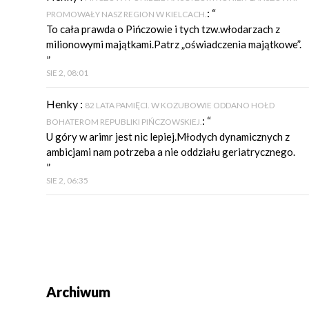
: “
PROMOWAŁY NASZ REGION W KIELCACH.
To cała prawda o Pińczowie i tych tzw.włodarzach z
milionowymi majątkami.Patrz „oświadczenia majątkowe”.
”
SIE 2, 08:01
Henky
:
82 LATA PAMIĘCI. W KOZUBOWIE ODDANO HOŁD
: “
BOHATEROM REPUBLIKI PIŃCZOWSKIEJ.
U góry w arimr jest nic lepiej.Młodych dynamicznych z
ambicjami nam potrzeba a nie oddziału geriatrycznego.
”
SIE 2, 06:35
Archiwum