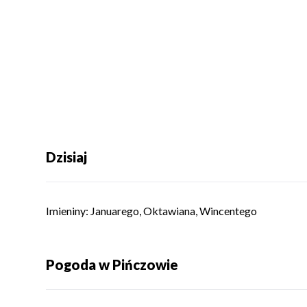
Dzisiaj
Imieniny
:
Januarego
,
Oktawiana
,
Wincentego
Pogoda w Pińczowie