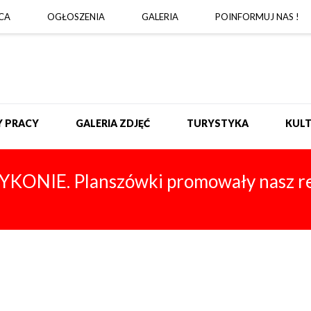
CA
OGŁOSZENIA
GALERIA
POINFORMUJ NAS !
Y PRACY
GALERIA ZDJĘĆ
TURYSTYKA
KULT
YKONIE. Planszówki promowały nasz re