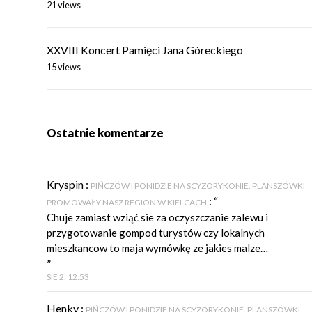
21 views
XXVIII Koncert Pamięci Jana Góreckiego
15 views
Ostatnie komentarze
Kryspin
:
PIŃCZÓW I PONIDZIE NA SCYZORYKONIE. PLANSZÓWKI
: “
PROMOWAŁY NASZ REGION W KIELCACH.
Chuje zamiast wziąć sie za oczyszczanie zalewu i
przygotowanie gompod turystów czy lokalnych
mieszkancow to maja wymówkę ze jakies malze…
”
SIE 2, 12:53
Henky
:
PIŃCZÓW I PONIDZIE NA SCYZORYKONIE. PLANSZÓWKI