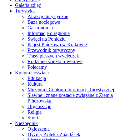
Galeria zdjęć
Turystyka
Atrakcje turystyczne
Baza noclegowa
Gastronomia
Informacje o regionie
Święci na Ponidziu
Ile jest Pińczowa w Krakowie
Przewodnik turystyczny
Trasy pieszych wycieczek
Rodzinne ścieżki rowerowe
Polecamy
Kultura i oświata
Edukacja
Kultura
Muzeum i Centrum Informacji Turystycznej
Sławne i znane postacie związane z Ziemią
Pińczowską
Organizacje
Religia
Sport
Niezbędnik
Ogłoszenia
Dyżury Aptek / Znajdź lek