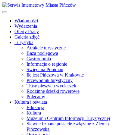
Wiadomości
Wydarzenia
Oferty Pracy
Galeria zdjęć
Turystyka
Atrakcje turystyczne
Baza noclegowa
Gastronomia
Informacje o regionie
Święci na Ponidziu
Ile jest Pińczowa w Krakowie
Przewodnik turystyczny
Trasy pieszych wycieczek
Rodzinne ścieżki rowerowe
Polecamy
Kultura i oświata
Edukacja
Kultura
Muzeum i Centrum Informacji Turystycznej
Sławne i znane postacie związane z Ziemią
Pińczowską
Organizacje