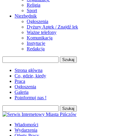
Religia
Sport
Niezbędnik
Ogłoszenia
Dyżury Aptek / Znajdź lek
Ważne telefony
Komunikacja
Instytucje
Redakcja
Szukaj:
Strona główna
Co, gdzie, kiedy
Praca
Ogłoszenia
Galeria
Poinformuj nas !
Szukaj:
Wiadomości
Wydarzenia
Oferty Pracy