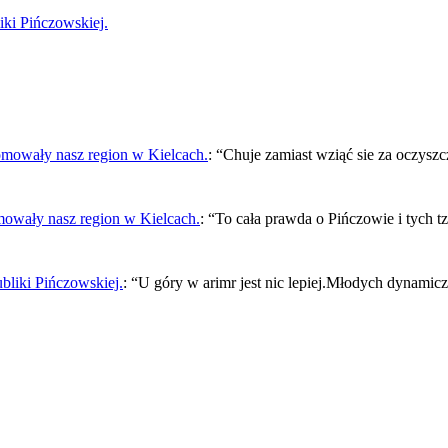
ki Pińczowskiej.
owały nasz region w Kielcach.
: “
Chuje zamiast wziąć sie za oczysz
wały nasz region w Kielcach.
: “
To cała prawda o Pińczowie i tych 
liki Pińczowskiej.
: “
U góry w arimr jest nic lepiej.Młodych dynamicz