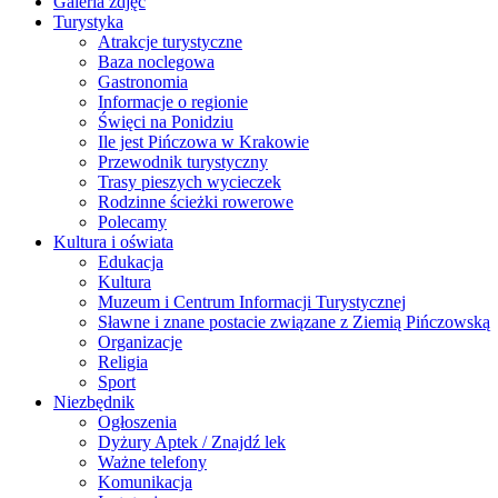
Galeria zdjęć
Turystyka
Atrakcje turystyczne
Baza noclegowa
Gastronomia
Informacje o regionie
Święci na Ponidziu
Ile jest Pińczowa w Krakowie
Przewodnik turystyczny
Trasy pieszych wycieczek
Rodzinne ścieżki rowerowe
Polecamy
Kultura i oświata
Edukacja
Kultura
Muzeum i Centrum Informacji Turystycznej
Sławne i znane postacie związane z Ziemią Pińczowską
Organizacje
Religia
Sport
Niezbędnik
Ogłoszenia
Dyżury Aptek / Znajdź lek
Ważne telefony
Komunikacja