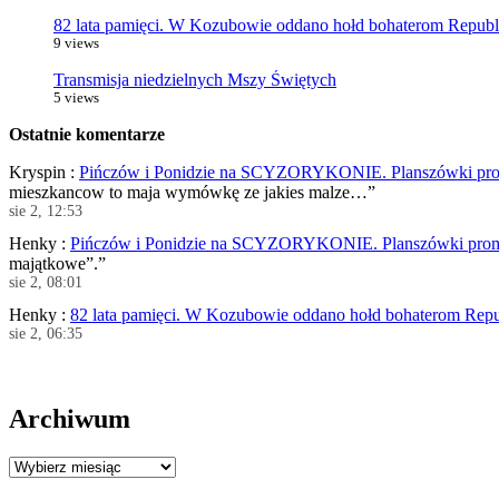
82 lata pamięci. W Kozubowie oddano hołd bohaterom Republi
9 views
Transmisja niedzielnych Mszy Świętych
5 views
Ostatnie komentarze
Kryspin
:
Pińczów i Ponidzie na SCYZORYKONIE. Planszówki prom
mieszkancow to maja wymówkę ze jakies malze…
”
sie 2, 12:53
Henky
:
Pińczów i Ponidzie na SCYZORYKONIE. Planszówki promo
majątkowe”.
”
sie 2, 08:01
Henky
:
82 lata pamięci. W Kozubowie oddano hołd bohaterom Repub
sie 2, 06:35
Archiwum
Archiwum