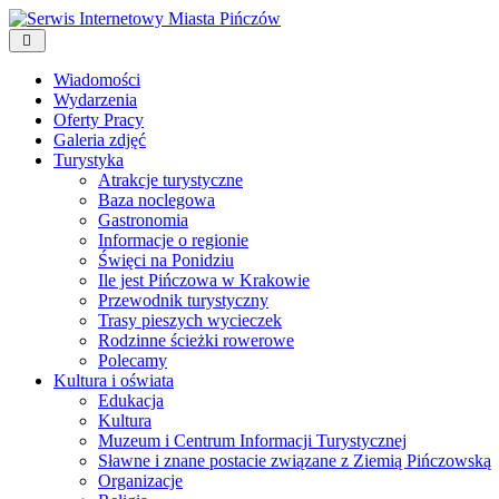
Wiadomości
Wydarzenia
Oferty Pracy
Galeria zdjęć
Turystyka
Atrakcje turystyczne
Baza noclegowa
Gastronomia
Informacje o regionie
Święci na Ponidziu
Ile jest Pińczowa w Krakowie
Przewodnik turystyczny
Trasy pieszych wycieczek
Rodzinne ścieżki rowerowe
Polecamy
Kultura i oświata
Edukacja
Kultura
Muzeum i Centrum Informacji Turystycznej
Sławne i znane postacie związane z Ziemią Pińczowską
Organizacje