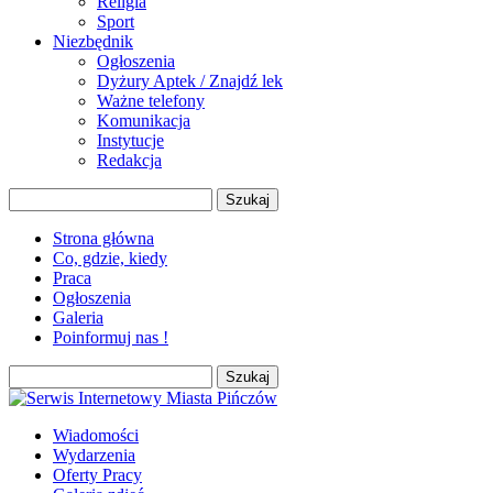
Religia
Sport
Niezbędnik
Ogłoszenia
Dyżury Aptek / Znajdź lek
Ważne telefony
Komunikacja
Instytucje
Redakcja
Szukaj:
Strona główna
Co, gdzie, kiedy
Praca
Ogłoszenia
Galeria
Poinformuj nas !
Szukaj:
Wiadomości
Wydarzenia
Oferty Pracy