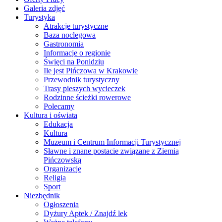
Galeria zdjęć
Turystyka
Atrakcje turystyczne
Baza noclegowa
Gastronomia
Informacje o regionie
Święci na Ponidziu
Ile jest Pińczowa w Krakowie
Przewodnik turystyczny
Trasy pieszych wycieczek
Rodzinne ścieżki rowerowe
Polecamy
Kultura i oświata
Edukacja
Kultura
Muzeum i Centrum Informacji Turystycznej
Sławne i znane postacie związane z Ziemią
Pińczowską
Organizacje
Religia
Sport
Niezbędnik
Ogłoszenia
Dyżury Aptek / Znajdź lek