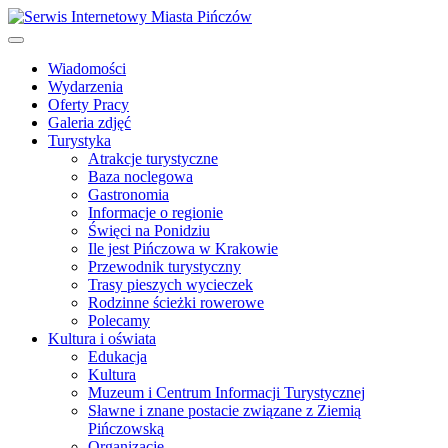
Wiadomości
Wydarzenia
Oferty Pracy
Galeria zdjęć
Turystyka
Atrakcje turystyczne
Baza noclegowa
Gastronomia
Informacje o regionie
Święci na Ponidziu
Ile jest Pińczowa w Krakowie
Przewodnik turystyczny
Trasy pieszych wycieczek
Rodzinne ścieżki rowerowe
Polecamy
Kultura i oświata
Edukacja
Kultura
Muzeum i Centrum Informacji Turystycznej
Sławne i znane postacie związane z Ziemią
Pińczowską
Organizacje