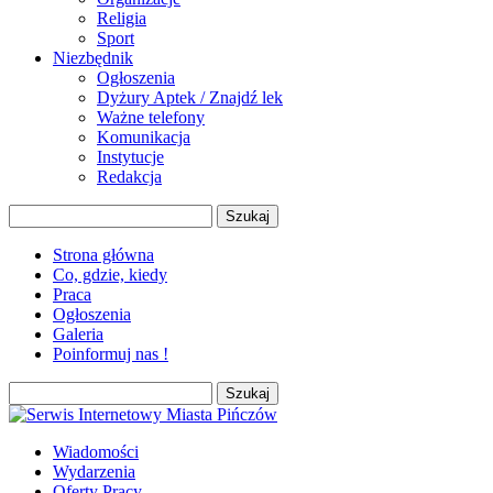
Religia
Sport
Niezbędnik
Ogłoszenia
Dyżury Aptek / Znajdź lek
Ważne telefony
Komunikacja
Instytucje
Redakcja
Szukaj:
Strona główna
Co, gdzie, kiedy
Praca
Ogłoszenia
Galeria
Poinformuj nas !
Szukaj:
Wiadomości
Wydarzenia
Oferty Pracy