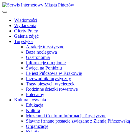
Wiadomości
Wydarzenia
Oferty Pracy
Galeria zdjęć
Turystyka
Atrakcje turystyczne
Baza noclegowa
Gastronomia
Informacje o regionie
Święci na Ponidziu
Ile jest Pińczowa w Krakowie
Przewodnik turystyczny
Trasy pieszych wycieczek
Rodzinne ścieżki rowerowe
Polecamy
Kultura i oświata
Edukacja
Kultura
Muzeum i Centrum Informacji Turystycznej
Sławne i znane postacie związane z Ziemią Pińczowską
Organizacje
Religia