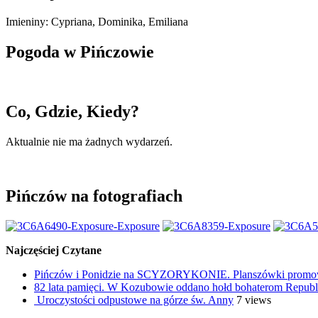
Imieniny
:
Cypriana
,
Dominika
,
Emiliana
Pogoda w Pińczowie
Co, Gdzie, Kiedy?
Aktualnie nie ma żadnych wydarzeń.
Pińczów na fotografiach
Najczęściej Czytane
Pińczów i Ponidzie na SCYZORYKONIE. Planszówki promowa
82 lata pamięci. W Kozubowie oddano hołd bohaterom Republi
Uroczystości odpustowe na górze św. Anny
7 views