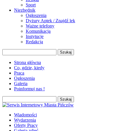
Sport
Niezbędnik
Ogłoszenia
Dyżury Aptek / Znajdź lek
Ważne telefony
Komunikacja
Instytucje
Redakcja
Szukaj:
Strona główna
Co, gdzie, kiedy
Praca
Ogłoszenia
Galeria
Poinformuj nas !
Szukaj:
Wiadomości
Wydarzenia
Oferty Pracy
Galeria zdjęć