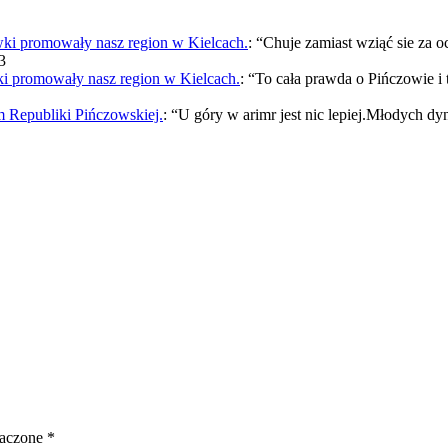
 promowały nasz region w Kielcach.
: “
Chuje zamiast wziąć sie za 
3
promowały nasz region w Kielcach.
: “
To cała prawda o Pińczowie i
 Republiki Pińczowskiej.
: “
U góry w arimr jest nic lepiej.Młodych dy
naczone
*