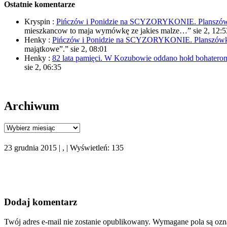
Ostatnie komentarze
Kryspin
:
Pińczów i Ponidzie na SCYZORYKONIE. Planszówki
mieszkancow to maja wymówkę ze jakies malze…
”
sie 2, 12:5
Henky
:
Pińczów i Ponidzie na SCYZORYKONIE. Planszówki 
majątkowe”.
”
sie 2, 08:01
Henky
:
82 lata pamięci. W Kozubowie oddano hołd bohaterom
sie 2, 06:35
Archiwum
Archiwum
23 grudnia 2015 | , | Wyświetleń: 135
Dodaj komentarz
Twój adres e-mail nie zostanie opublikowany.
Wymagane pola są oz