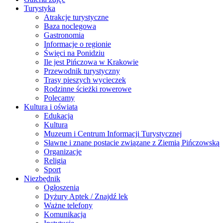
Turystyka
Atrakcje turystyczne
Baza noclegowa
Gastronomia
Informacje o regionie
Święci na Ponidziu
Ile jest Pińczowa w Krakowie
Przewodnik turystyczny
Trasy pieszych wycieczek
Rodzinne ścieżki rowerowe
Polecamy
Kultura i oświata
Edukacja
Kultura
Muzeum i Centrum Informacji Turystycznej
Sławne i znane postacie związane z Ziemią Pińczowską
Organizacje
Religia
Sport
Niezbędnik
Ogłoszenia
Dyżury Aptek / Znajdź lek
Ważne telefony
Komunikacja