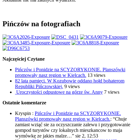
Pińczów na fotografiach
Najczęściej Czytane
Pińczów i Ponidzie na SCYZORYKONIE. Planszówki
promowały nasz region w Kielcach.
13 views
82 lata pamięci. W Kozubowie oddano hołd bohaterom
Republiki Pińczowskiej.
9 views
Uroczystości odpustowe na górze św. Anny
7 views
Ostatnie komentarze
Kryspin
:
Pińczów i Ponidzie na SCYZORYKONIE.
Planszówki promowały nasz region w Kielcach.
: “
Chuje
zamiast wziąć sie za oczyszczanie zalewu i przygotowanie
gompod turystów czy lokalnych mieszkancow to maja
wymówkę ze jakies malze…
”
sie 2, 12:53