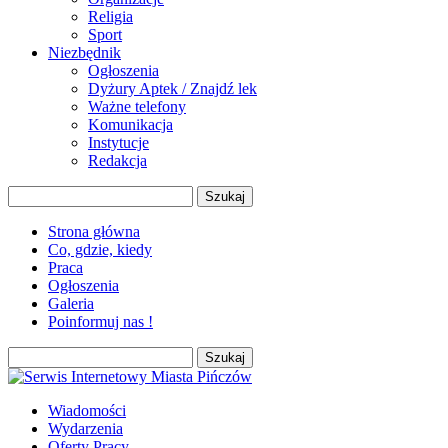
Religia
Sport
Niezbędnik
Ogłoszenia
Dyżury Aptek / Znajdź lek
Ważne telefony
Komunikacja
Instytucje
Redakcja
Szukaj:
Strona główna
Co, gdzie, kiedy
Praca
Ogłoszenia
Galeria
Poinformuj nas !
Szukaj:
Wiadomości
Wydarzenia
Oferty Pracy