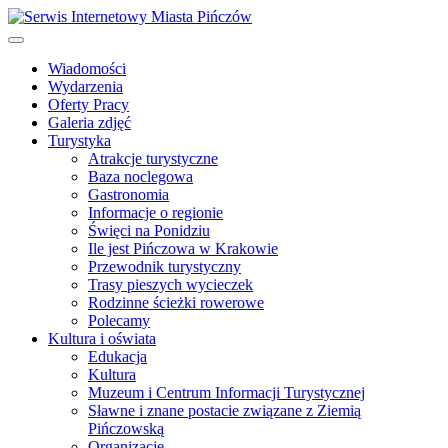
Wiadomości
Wydarzenia
Oferty Pracy
Galeria zdjęć
Turystyka
Atrakcje turystyczne
Baza noclegowa
Gastronomia
Informacje o regionie
Święci na Ponidziu
Ile jest Pińczowa w Krakowie
Przewodnik turystyczny
Trasy pieszych wycieczek
Rodzinne ścieżki rowerowe
Polecamy
Kultura i oświata
Edukacja
Kultura
Muzeum i Centrum Informacji Turystycznej
Sławne i znane postacie związane z Ziemią
Pińczowską
Organizacje