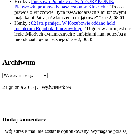
Henky
:
Pińczów i Ponidzie na SCYZORYKONIE.
Planszówki promowały nasz region w Kielcach.
: “
To cała
prawda o Pińczowie i tych tzw.włodarzach z milionowymi
majątkami.Patrz „oświadczenia majątkowe”.
”
sie 2, 08:01
Henky
:
82 lata pamięci. W Kozubowie oddano hołd
bohaterom Republiki Pińczowskiej.
: “
U góry w arimr jest nic
lepiej.Młodych dynamicznych z ambicjami nam potrzeba a
nie oddziału geriatrycznego.
”
sie 2, 06:35
Archiwum
Archiwum
23 grudnia 2015 | , | Wyświetleń: 99
Dodaj komentarz
Twój adres e-mail nie zostanie opublikowany.
Wymagane pola są