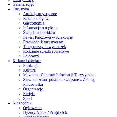
Galeria zdjęć
Turystyka
Atrakcje turystyczne
Baza noclegowa
Gastronomia
Informacje o regionie
Święci na Ponidziu
Ile jest Pińczowa w Krakowie
Przewodnik turystyczny
Trasy pieszych wycieczek
Rodzinne ścieżki rowerowe
Polecamy
Kultura i oświata
Edukacja
Kultura
Muzeum i Centrum Informacji Turystycznej
Sławne i znane postacie związane z Ziemią
Pińczowską
Organizacje
Religia
Sport
Niezbędnik
Ogłoszenia
Dyżury Aptek / Znajdź lek