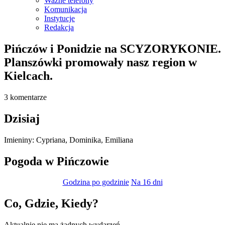
Ważne telefony
Komunikacja
Instytucje
Redakcja
Pińczów i Ponidzie na SCYZORYKONIE.
Planszówki promowały nasz region w
Kielcach.
3 komentarze
Dzisiaj
Imieniny
:
Cypriana
,
Dominika
,
Emiliana
Pogoda w Pińczowie
Godzina po godzinie
Na 16 dni
Co, Gdzie, Kiedy?
Aktualnie nie ma żadnych wydarzeń.