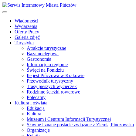
Wiadomości
Wydarzenia
Oferty Pracy
Galeria zdjęć
Turystyka
Atrakcje turystyczne
Baza noclegowa
Gastronomia
Informacje o regionie
Święci na Ponidziu
Ile jest Pińczowa w Krakowie
Przewodnik turystyczny
Trasy pieszych wycieczek
Rodzinne ścieżki rowerowe
Polecamy
Kultura i oświata
Edukacja
Kultura
Muzeum i Centrum Informacji Turystycznej
Sławne i znane postacie związane z Ziemią Pińczowską
Organizacje
Religia