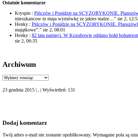
Ostatnie komentarze
Kryspin
:
Pińczów i Ponidzie na SCYZORYKONIE. Planszówki
mieszkancow to maja wymówkę ze jakies malze…
”
sie 2, 12:5
Henky
:
Pińczów i Ponidzie na SCYZORYKONIE. Planszówki 
majątkowe”.
”
sie 2, 08:01
Henky
:
82 lata pamięci. W Kozubowie oddano hołd bohaterom
sie 2, 06:35
Archiwum
Archiwum
23 grudnia 2015 | , | Wyświetleń: 131
Dodaj komentarz
Twój adres e-mail nie zostanie opublikowany.
Wymagane pola są oz