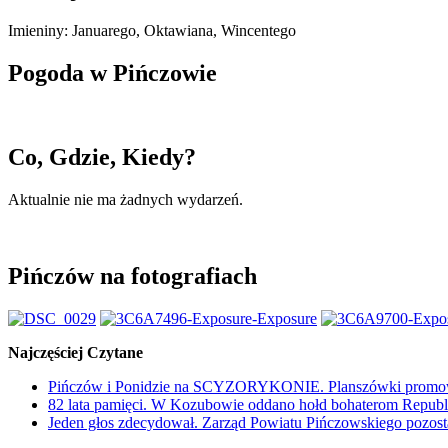
Imieniny
:
Januarego
,
Oktawiana
,
Wincentego
Pogoda w Pińczowie
Co, Gdzie, Kiedy?
Aktualnie nie ma żadnych wydarzeń.
Pińczów na fotografiach
Najczęściej Czytane
Pińczów i Ponidzie na SCYZORYKONIE. Planszówki promowa
82 lata pamięci. W Kozubowie oddano hołd bohaterom Republi
Jeden głos zdecydował. Zarząd Powiatu Pińczowskiego pozosta