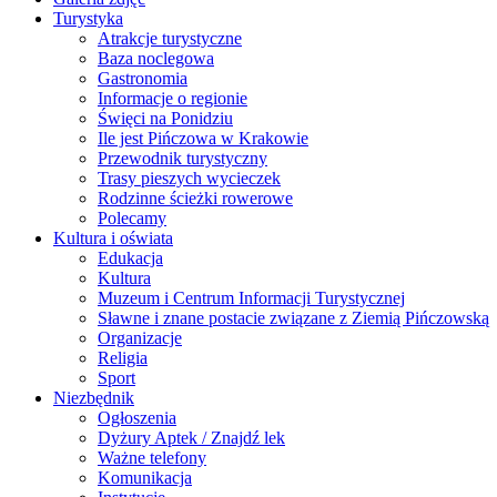
Turystyka
Atrakcje turystyczne
Baza noclegowa
Gastronomia
Informacje o regionie
Święci na Ponidziu
Ile jest Pińczowa w Krakowie
Przewodnik turystyczny
Trasy pieszych wycieczek
Rodzinne ścieżki rowerowe
Polecamy
Kultura i oświata
Edukacja
Kultura
Muzeum i Centrum Informacji Turystycznej
Sławne i znane postacie związane z Ziemią Pińczowską
Organizacje
Religia
Sport
Niezbędnik
Ogłoszenia
Dyżury Aptek / Znajdź lek
Ważne telefony
Komunikacja