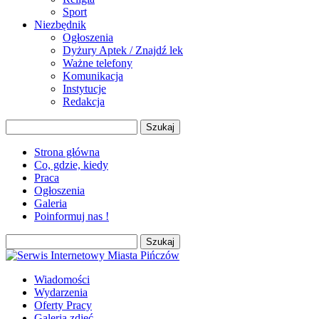
Sport
Niezbędnik
Ogłoszenia
Dyżury Aptek / Znajdź lek
Ważne telefony
Komunikacja
Instytucje
Redakcja
Szukaj:
Strona główna
Co, gdzie, kiedy
Praca
Ogłoszenia
Galeria
Poinformuj nas !
Szukaj:
Wiadomości
Wydarzenia
Oferty Pracy
Galeria zdjęć