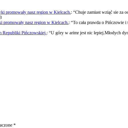
 promowały nasz region w Kielcach.
: “
Chuje zamiast wziąć sie za 
3
promowały nasz region w Kielcach.
: “
To cała prawda o Pińczowie i
 Republiki Pińczowskiej.
: “
U góry w arimr jest nic lepiej.Młodych dy
naczone
*