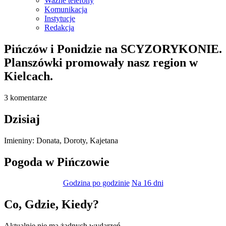
Ważne telefony
Komunikacja
Instytucje
Redakcja
Pińczów i Ponidzie na SCYZORYKONIE.
Planszówki promowały nasz region w
Kielcach.
3 komentarze
Dzisiaj
Imieniny
:
Donata
,
Doroty
,
Kajetana
Pogoda w Pińczowie
Godzina po godzinie
Na 16 dni
Co, Gdzie, Kiedy?
Aktualnie nie ma żadnych wydarzeń.