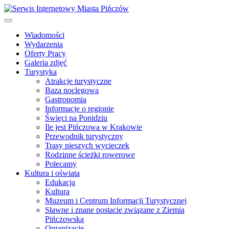
Wiadomości
Wydarzenia
Oferty Pracy
Galeria zdjęć
Turystyka
Atrakcje turystyczne
Baza noclegowa
Gastronomia
Informacje o regionie
Święci na Ponidziu
Ile jest Pińczowa w Krakowie
Przewodnik turystyczny
Trasy pieszych wycieczek
Rodzinne ścieżki rowerowe
Polecamy
Kultura i oświata
Edukacja
Kultura
Muzeum i Centrum Informacji Turystycznej
Sławne i znane postacie związane z Ziemią
Pińczowską
Organizacje