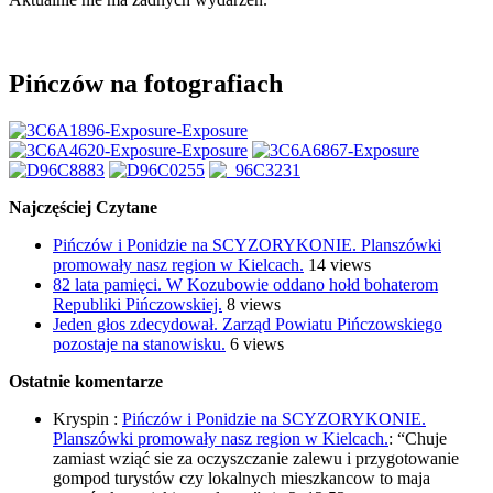
Pińczów na fotografiach
Najczęściej Czytane
Pińczów i Ponidzie na SCYZORYKONIE. Planszówki
promowały nasz region w Kielcach.
14 views
82 lata pamięci. W Kozubowie oddano hołd bohaterom
Republiki Pińczowskiej.
8 views
Jeden głos zdecydował. Zarząd Powiatu Pińczowskiego
pozostaje na stanowisku.
6 views
Ostatnie komentarze
Kryspin
:
Pińczów i Ponidzie na SCYZORYKONIE.
Planszówki promowały nasz region w Kielcach.
: “
Chuje
zamiast wziąć sie za oczyszczanie zalewu i przygotowanie
gompod turystów czy lokalnych mieszkancow to maja