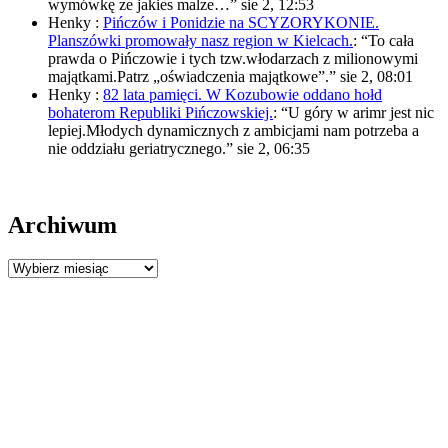
wymówkę ze jakies malze…
”
sie 2, 12:53
Henky
:
Pińczów i Ponidzie na SCYZORYKONIE.
Planszówki promowały nasz region w Kielcach.
: “
To cała
prawda o Pińczowie i tych tzw.włodarzach z milionowymi
majątkami.Patrz „oświadczenia majątkowe”.
”
sie 2, 08:01
Henky
:
82 lata pamięci. W Kozubowie oddano hołd
bohaterom Republiki Pińczowskiej.
: “
U góry w arimr jest nic
lepiej.Młodych dynamicznych z ambicjami nam potrzeba a
nie oddziału geriatrycznego.
”
sie 2, 06:35
Archiwum
Archiwum