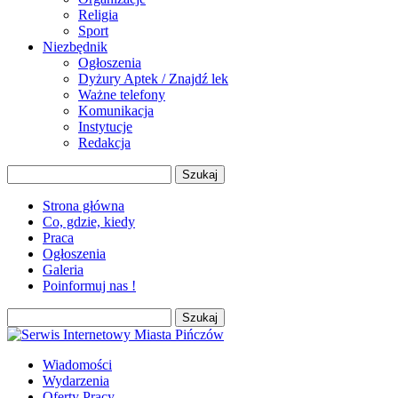
Religia
Sport
Niezbędnik
Ogłoszenia
Dyżury Aptek / Znajdź lek
Ważne telefony
Komunikacja
Instytucje
Redakcja
Szukaj:
Strona główna
Co, gdzie, kiedy
Praca
Ogłoszenia
Galeria
Poinformuj nas !
Szukaj:
Wiadomości
Wydarzenia
Oferty Pracy