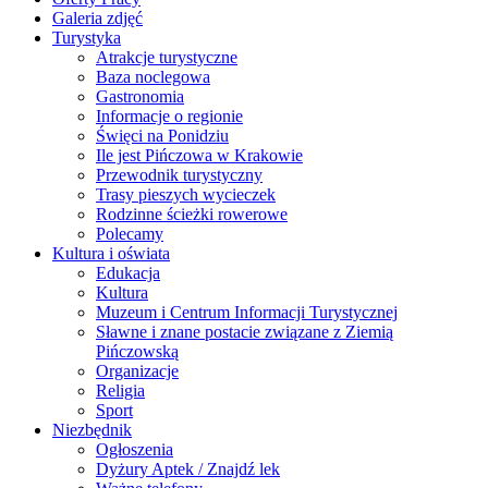
Galeria zdjęć
Turystyka
Atrakcje turystyczne
Baza noclegowa
Gastronomia
Informacje o regionie
Święci na Ponidziu
Ile jest Pińczowa w Krakowie
Przewodnik turystyczny
Trasy pieszych wycieczek
Rodzinne ścieżki rowerowe
Polecamy
Kultura i oświata
Edukacja
Kultura
Muzeum i Centrum Informacji Turystycznej
Sławne i znane postacie związane z Ziemią
Pińczowską
Organizacje
Religia
Sport
Niezbędnik
Ogłoszenia
Dyżury Aptek / Znajdź lek