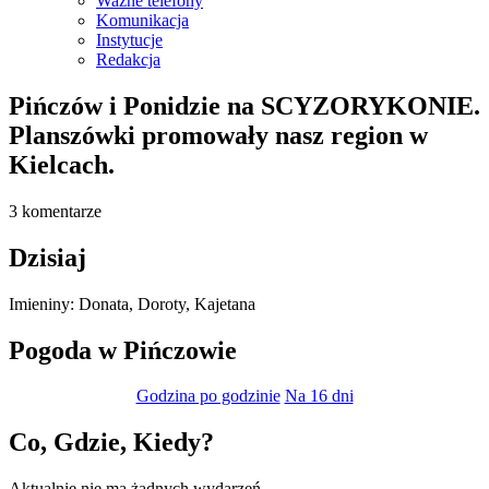
Ważne telefony
Komunikacja
Instytucje
Redakcja
Pińczów i Ponidzie na SCYZORYKONIE.
Planszówki promowały nasz region w
Kielcach.
3 komentarze
Dzisiaj
Imieniny
:
Donata
,
Doroty
,
Kajetana
Pogoda w Pińczowie
Godzina po godzinie
Na 16 dni
Co, Gdzie, Kiedy?
Aktualnie nie ma żadnych wydarzeń.