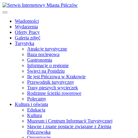
Wiadomości
Wydarzenia
Oferty Pracy
Galeria zdjęć
Turystyka
Atrakcje turystyczne
Baza noclegowa
Gastronomia
Informacje o regionie
Święci na Ponidziu
Ile jest Pińczowa w Krakowie
Przewodnik turystyczny
Trasy pieszych wycieczek
Rodzinne ścieżki rowerowe
Polecamy
Kultura i oświata
Edukacja
Kultura
Muzeum i Centrum Informacji Turystycznej
Sławne i znane postacie związane z Ziemią
Pińczowską
Organizacje