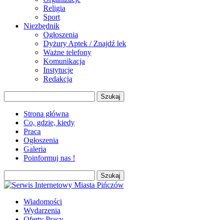
Religia
Sport
Niezbędnik
Ogłoszenia
Dyżury Aptek / Znajdź lek
Ważne telefony
Komunikacja
Instytucje
Redakcja
Szukaj:
Strona główna
Co, gdzie, kiedy
Praca
Ogłoszenia
Galeria
Poinformuj nas !
Szukaj:
Wiadomości
Wydarzenia
Oferty Pracy