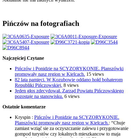
Pińczów na fotografiach
Najczęściej Czytane
Pińczów i Ponidzie na SCYZORYKONIE. Planszówki
promowały nasz region w Kielcach.
15 views
82 lata pamięci. W Kozubowie oddano hołd bohaterom
Republiki Pińczowskiej.
8 views
Jeden głos zdecydował. Zarząd Powiatu Pińczowskiego
pozostaje na stanowisku.
6 views
Ostatnie komentarze
Kryspin
:
Pińczów i Ponidzie na SCYZORYKONIE.
Planszówki promowały nasz region w Kielcach.
: “
Chuje
zamiast wziąć sie za oczyszczanie zalewu i przygotowanie
gompod turystów czy lokalnych mieszkancow to maja