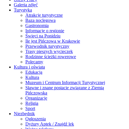
Galeria zdjęć
Turystyka
Atrakcje turystyczne
Baza noclegowa
Gastronomia
Informacje o regionie
Święci na Ponidziu
Ile jest Pińczowa w Krakowie
Przewodnik turystyczny
Trasy pieszych wycieczek
Rodzinne ścieżki rowerowe
Polecamy
Kultura i oświata
Edukacja
Kultura
Muzeum i Centrum Informacji Turystycznej
Sławne i znane postacie związane z Ziemią
Pińczowską
Organizacje
Religia
Sport
Niezbędnik
Ogłoszenia
Dyżury Aptek / Znajdź lek