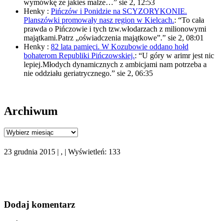
wymówkę ze jakies malze…
”
sie 2, 12:53
Henky
:
Pińczów i Ponidzie na SCYZORYKONIE.
Planszówki promowały nasz region w Kielcach.
: “
To cała
prawda o Pińczowie i tych tzw.włodarzach z milionowymi
majątkami.Patrz „oświadczenia majątkowe”.
”
sie 2, 08:01
Henky
:
82 lata pamięci. W Kozubowie oddano hołd
bohaterom Republiki Pińczowskiej.
: “
U góry w arimr jest nic
lepiej.Młodych dynamicznych z ambicjami nam potrzeba a
nie oddziału geriatrycznego.
”
sie 2, 06:35
Archiwum
Archiwum
23 grudnia 2015 | , | Wyświetleń: 133
Dodaj komentarz