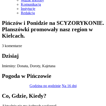
Ważne telefony
Komunikacja
Instytucje
Redakcja
Pińczów i Ponidzie na SCYZORYKONIE.
Planszówki promowały nasz region w
Kielcach.
3 komentarze
Dzisiaj
Imieniny
:
Donata
,
Doroty
,
Kajetana
Pogoda w Pińczowie
Godzina po godzinie
Na 16 dni
Co, Gdzie, Kiedy?
Aktualnie nie ma żadnych wydarzeń.