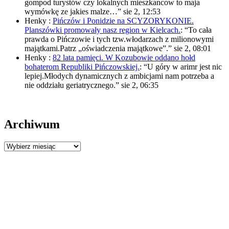
gompod turystów czy lokalnych mieszkancow to maja
wymówkę ze jakies malze…
”
sie 2, 12:53
Henky
:
Pińczów i Ponidzie na SCYZORYKONIE.
Planszówki promowały nasz region w Kielcach.
: “
To cała
prawda o Pińczowie i tych tzw.włodarzach z milionowymi
majątkami.Patrz „oświadczenia majątkowe”.
”
sie 2, 08:01
Henky
:
82 lata pamięci. W Kozubowie oddano hołd
bohaterom Republiki Pińczowskiej.
: “
U góry w arimr jest nic
lepiej.Młodych dynamicznych z ambicjami nam potrzeba a
nie oddziału geriatrycznego.
”
sie 2, 06:35
Archiwum
Archiwum