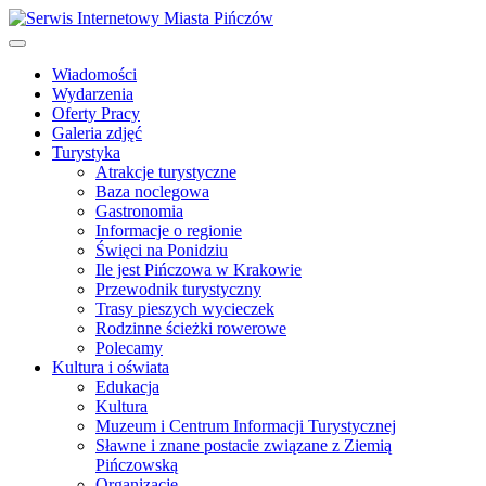
Wiadomości
Wydarzenia
Oferty Pracy
Galeria zdjęć
Turystyka
Atrakcje turystyczne
Baza noclegowa
Gastronomia
Informacje o regionie
Święci na Ponidziu
Ile jest Pińczowa w Krakowie
Przewodnik turystyczny
Trasy pieszych wycieczek
Rodzinne ścieżki rowerowe
Polecamy
Kultura i oświata
Edukacja
Kultura
Muzeum i Centrum Informacji Turystycznej
Sławne i znane postacie związane z Ziemią
Pińczowską
Organizacje