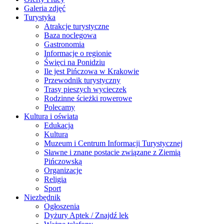
Galeria zdjęć
Turystyka
Atrakcje turystyczne
Baza noclegowa
Gastronomia
Informacje o regionie
Święci na Ponidziu
Ile jest Pińczowa w Krakowie
Przewodnik turystyczny
Trasy pieszych wycieczek
Rodzinne ścieżki rowerowe
Polecamy
Kultura i oświata
Edukacja
Kultura
Muzeum i Centrum Informacji Turystycznej
Sławne i znane postacie związane z Ziemią
Pińczowską
Organizacje
Religia
Sport
Niezbędnik
Ogłoszenia
Dyżury Aptek / Znajdź lek