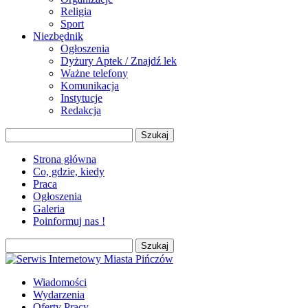
Religia
Sport
Niezbędnik
Ogłoszenia
Dyżury Aptek / Znajdź lek
Ważne telefony
Komunikacja
Instytucje
Redakcja
Szukaj:
Strona główna
Co, gdzie, kiedy
Praca
Ogłoszenia
Galeria
Poinformuj nas !
Szukaj:
Wiadomości
Wydarzenia
Oferty Pracy